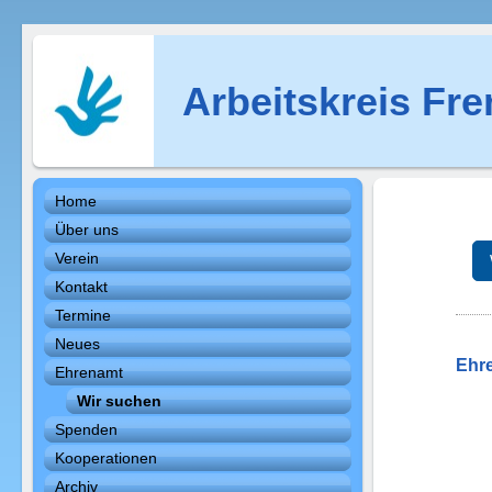
Arbeitskreis Fre
Home
Über uns
Verein
Kontakt
Termine
Neues
Ehre
Ehrenamt
Wir suchen
Spenden
Kooperationen
Archiv