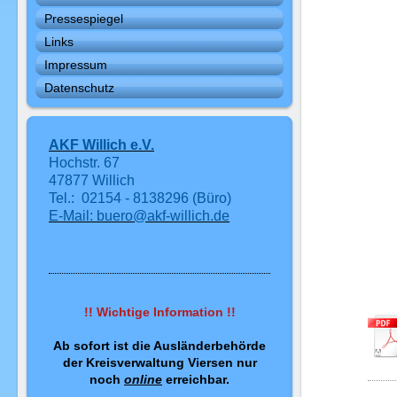
Pressespiegel
Links
Impressum
Datenschutz
AKF Willich e.V.
Hochstr. 67
47877 Willich
Tel.: 02154 - 8138296 (Büro)
E-Mail: buero@akf-willich.de
!! Wichtige Information !!
Ab sofort ist die Ausländerbehörde
der Kreisverwaltung Viersen nur
noch
online
erreichbar.