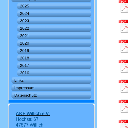
2025
2024
2023
2022
2021
2020
2019
2018
2017
2016
Links
Impressum
Datenschutz
AKF Willich e.V.
Hochstr. 67
47877 Willich