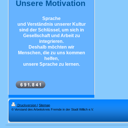
Unsere Motivation
Sprache
und Verständnis unserer Kultur
sind der Schlüssel, um sich in
Gesellschaft und Arbeit zu
integrieren.
Deshalb möchten wir
Menschen, die zu uns kommen
helfen,
unsere Sprache zu lernen.
Druckversion
|
Sitemap
© Vorstand des Arbeitskreis Fremde in der Stadt Willich e.V.