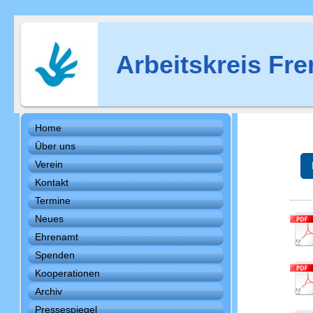
Arbeitskreis Fre
Home
Über uns
Verein
Kontakt
Termine
Neues
Ehrenamt
Spenden
Kooperationen
Archiv
Pressespiegel